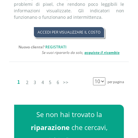
problemi di pixel, che rendono poco leggibili le
informazioni visualizzate. Gli indicatori non
funzionano o funzionano ad intermittenza.
ACCEDI PER VISUALIZZARE IL COSTO
Nuovo cliente?
REGISTRATI
Se vuoi ripararlo da solo,
acquista il ricambio
1
2
3
4
5
6
>>
per pagina
Se non hai trovato la
riparazione
che cercavi,