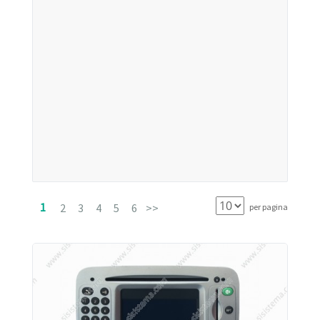
Jeep
John Deere
Lancia
Land Rover
Maserati
Massey Ferguson
Maybach
1
2
3
4
5
6
>>
per pagina
Mercedes
Microcar
Mitsubishi