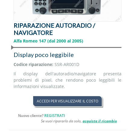
Nissan
Opel
RIPARAZIONE AUTORADIO /
Peugeot
NAVIGATORE
Porsche
Alfa Romeo 147 (dal 2000 al 2005)
Renault
Display poco leggibile
Codice riparazione:
SSR-AR001D
Saab
Il display dell'autoradio/navigatore presenta
Seat
problemi di pixel, che rendono poco leggibili le
informazioni visualizzate.
Skoda
ACCEDI PER VISUALIZZARE IL COSTO
Smart
Nuovo cliente?
REGISTRATI
Volkswagen
Se vuoi ripararlo da solo,
acquista il ricambio
Volvo